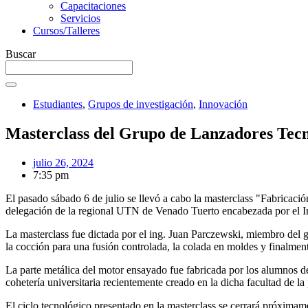
Capacitaciones
Servicios
Cursos/Talleres
Buscar
Estudiantes
,
Grupos de investigación
,
Innovación
Masterclass del Grupo de Lanzadores Tec
julio 26, 2024
7:35 pm
El pasado sábado 6 de julio se llevó a cabo la masterclass "Fabricaci
delegación de la regional UTN de Venado Tuerto encabezada por el Ing.
La masterclass fue dictada por el ing. Juan Parczewski, miembro del gr
la cocción para una fusión controlada, la colada en moldes y finalment
La parte metálica del motor ensayado fue fabricada por los alumnos d
cohetería universitaria recientemente creado en la dicha facultad de la
El ciclo tecnológico presentado en la masterclass se cerrará próximam