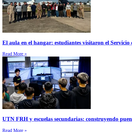
El aula en el hangar: estudiantes visitaron el Servici
Read More »
UTN FRH y escuelas secundarias: construyendo puen
Read More »