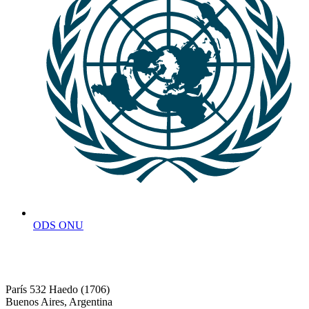
ODS ONU
París 532 Haedo (1706)
Buenos Aires, Argentina