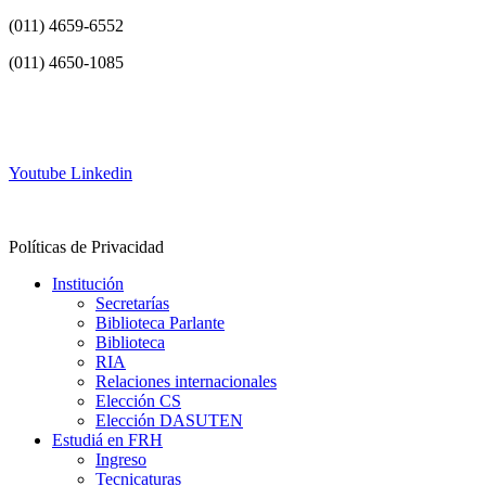
(011) 4659-6552
(011) 4650-1085
info@frh.utn.edu.ar
Youtube
Linkedin
Contacto
Políticas de Privacidad
Institución
Secretarías
Biblioteca Parlante
Biblioteca
RIA
Relaciones internacionales
Elección CS
Elección DASUTEN
Estudiá en FRH
Ingreso
Tecnicaturas