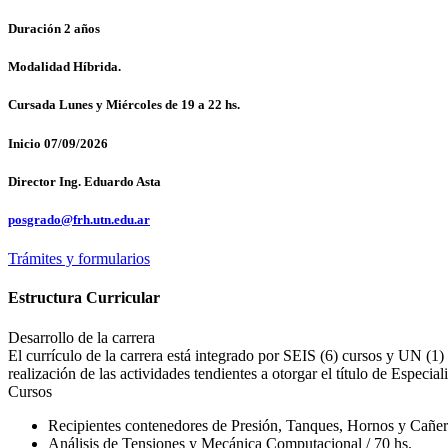
Duración
2 años
Modalidad
Híbrida.
Cursada
Lunes y Miércoles de 19 a 22 hs.
Inicio
07/09/2026
Director
Ing. Eduardo Asta
posgrado@frh.utn.edu.ar
Trámites y formularios
Estructura Curricular
Desarrollo de la carrera
El currículo de la carrera está integrado por SEIS (6) cursos y U
realización de las actividades tendientes a otorgar el título de Especi
Cursos
Recipientes contenedores de Presión, Tanques, Hornos y Cañerí
Análisis de Tensiones y Mecánica Computacional / 70 hs.