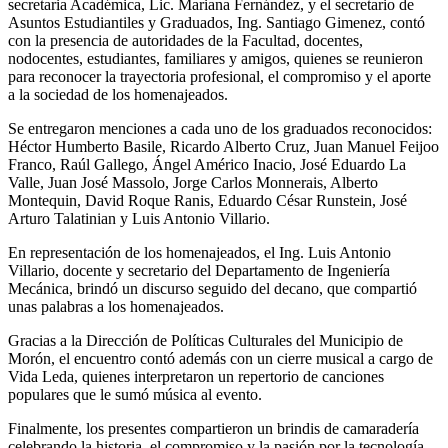
secretaria Académica, Lic. Mariana Fernández, y el secretario de
Asuntos Estudiantiles y Graduados, Ing. Santiago Gimenez, contó
con la presencia de autoridades de la Facultad, docentes,
nodocentes, estudiantes, familiares y amigos, quienes se reunieron
para reconocer la trayectoria profesional, el compromiso y el aporte
a la sociedad de los homenajeados.
Se entregaron menciones a cada uno de los graduados reconocidos:
Héctor Humberto Basile, Ricardo Alberto Cruz, Juan Manuel Feijoo
Franco, Raúl Gallego, Ángel Américo Inacio, José Eduardo La
Valle, Juan José Massolo, Jorge Carlos Monnerais, Alberto
Montequin, David Roque Ranis, Eduardo César Runstein, José
Arturo Talatinian y Luis Antonio Villario.
En representación de los homenajeados, el Ing. Luis Antonio
Villario, docente y secretario del Departamento de Ingeniería
Mecánica, brindó un discurso seguido del decano, que compartió
unas palabras a los homenajeados.
Gracias a la Dirección de Políticas Culturales del Municipio de
Morón, el encuentro contó además con un cierre musical a cargo de
Vida Leda, quienes interpretaron un repertorio de canciones
populares que le sumó música al evento.
Finalmente, los presentes compartieron un brindis de camaradería
celebrando la historia, el compromiso y la pasión por la tecnología