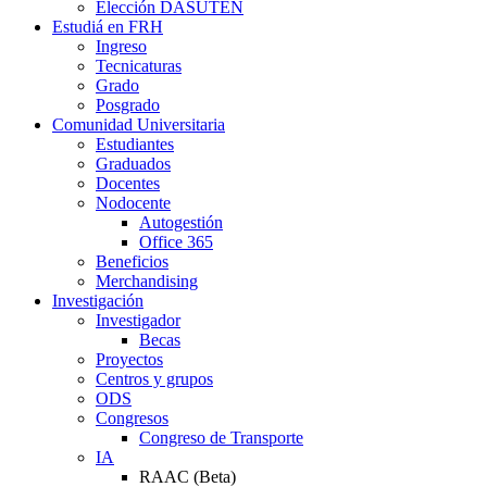
Elección DASUTEN
Estudiá en FRH
Ingreso
Tecnicaturas
Grado
Posgrado
Comunidad Universitaria
Estudiantes
Graduados
Docentes
Nodocente
Autogestión
Office 365
Beneficios
Merchandising
Investigación
Investigador
Becas
Proyectos
Centros y grupos
ODS
Congresos
Congreso de Transporte
IA
RAAC (Beta)