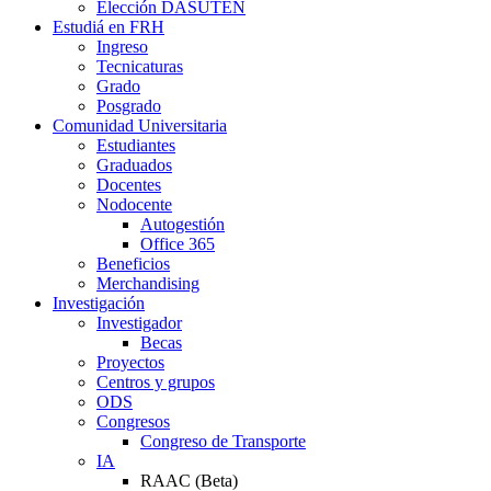
Elección DASUTEN
Estudiá en FRH
Ingreso
Tecnicaturas
Grado
Posgrado
Comunidad Universitaria
Estudiantes
Graduados
Docentes
Nodocente
Autogestión
Office 365
Beneficios
Merchandising
Investigación
Investigador
Becas
Proyectos
Centros y grupos
ODS
Congresos
Congreso de Transporte
IA
RAAC (Beta)