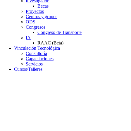
Investigador
Becas
Proyectos
Centros y grupos
ODS
Congresos
Congreso de Transporte
IA
RAAC (Beta)
Vinculación Tecnológica
Consultoría
Capacitaciones
Servicios
Cursos/Talleres
Campus Virtual
Servicios
Resoluciones