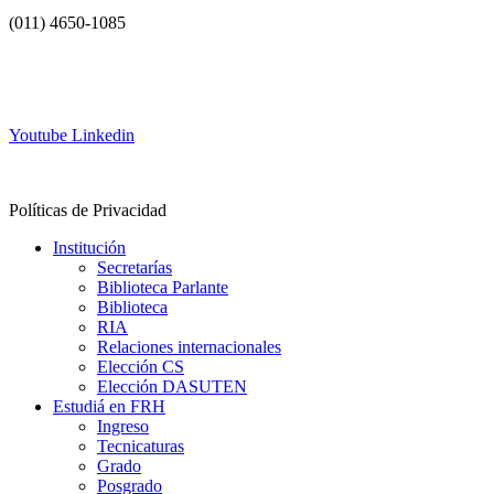
(011) 4650-1085
info@frh.utn.edu.ar
Youtube
Linkedin
Contacto
Políticas de Privacidad
Institución
Secretarías
Biblioteca Parlante
Biblioteca
RIA
Relaciones internacionales
Elección CS
Elección DASUTEN
Estudiá en FRH
Ingreso
Tecnicaturas
Grado
Posgrado