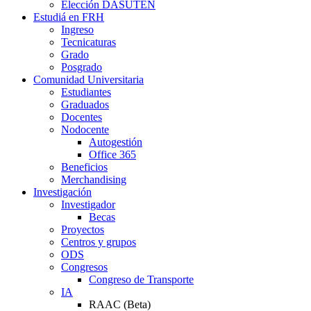
Elección DASUTEN
Estudiá en FRH
Ingreso
Tecnicaturas
Grado
Posgrado
Comunidad Universitaria
Estudiantes
Graduados
Docentes
Nodocente
Autogestión
Office 365
Beneficios
Merchandising
Investigación
Investigador
Becas
Proyectos
Centros y grupos
ODS
Congresos
Congreso de Transporte
IA
RAAC (Beta)