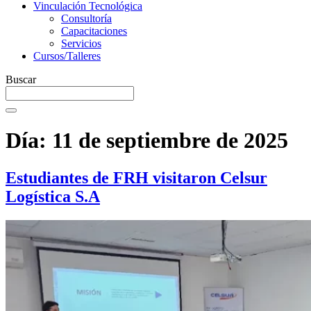
Vinculación Tecnológica
Consultoría
Capacitaciones
Servicios
Cursos/Talleres
Buscar
Día:
11 de septiembre de 2025
Estudiantes de FRH visitaron Celsur
Logística S.A