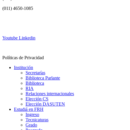
(011) 4650-1085
info@frh.utn.edu.ar
Youtube
Linkedin
Contacto
Políticas de Privacidad
Institución
Secretarías
Biblioteca Parlante
Biblioteca
RIA
Relaciones internacionales
Elección CS
Elección DASUTEN
Estudiá en FRH
Ingreso
Tecnicaturas
Grado