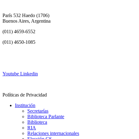
París 532 Haedo (1706)
Buenos Aires, Argentina
(011) 4659-6552
(011) 4650-1085
info@frh.utn.edu.ar
Youtube
Linkedin
Contacto
Políticas de Privacidad
Institución
Secretarías
Biblioteca Parlante
Biblioteca
RIA
Relaciones internacionales
Elección CS